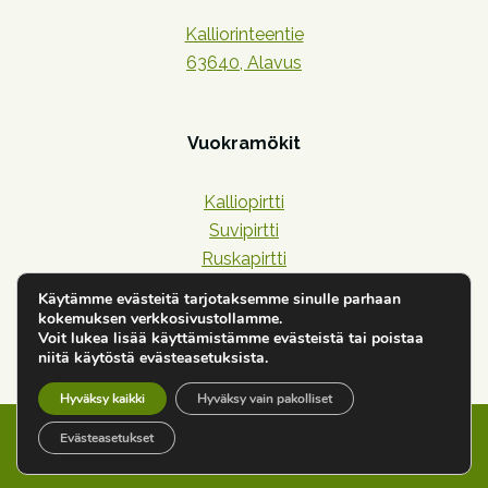
Kalliorinteentie
63640, Alavus
Vuokramökit
Kalliopirtti
Suvipirtti
Ruskapirtti
Lehtipirtti
Käytämme evästeitä tarjotaksemme sinulle parhaan
Havupirtti
kokemuksen verkkosivustollamme.
Voit lukea lisää käyttämistämme evästeistä tai poistaa
niitä käytöstä evästeasetuksista.
Hyväksy kaikki
Hyväksy vain pakolliset
Evästeasetukset
Copyright © 2024 Kalliorinteen Mökit |
Vuokrakäytännöt
|
Tietosuoja ja evästeet