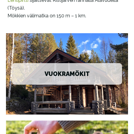
Lehtipirtti
sijaitsevat Ristijärven rannalla Alavudella
(Töysä).
Mökkien välimatka on 150 m – 1 km.
VUOKRAMÖKIT