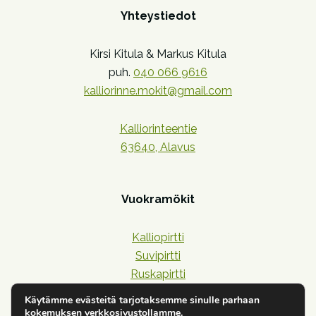
Yhteystiedot
Kirsi Kitula & Markus Kitula
puh.
040 066 9616
kalliorinne.mokit@gmail.com
Kalliorinteentie
63640, Alavus
Vuokramökit
Kalliopirtti
Suvipirtti
Ruskapirtti
Lehtipirtti
Käytämme evästeitä tarjotaksemme sinulle parhaan
Havupirtti
kokemuksen verkkosivustollamme.