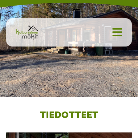
Siirry
sisältöön
TIEDOTTEET